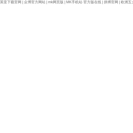
英亚下载官网
|
众博官方网站
|
mk网页版
|
MK手机站·官方版在线
|
拼搏官网
|
欧洲五