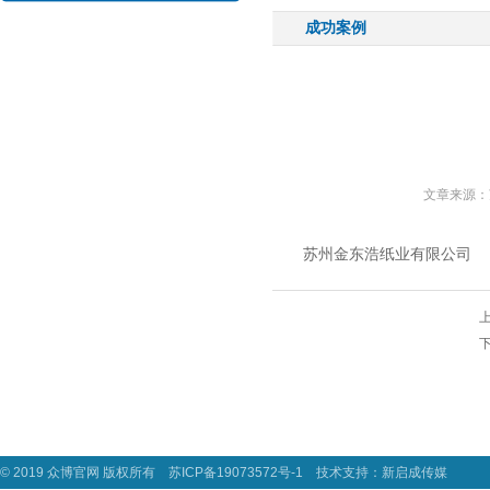
成功案例
文章来源：苏
苏州金东浩纸业有限公司
© 2019 众博官网 版权所有
苏ICP备19073572号-1
技术支持：
新启成传媒