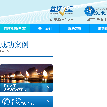
网站众博(中国)
关于我们
解决方案
成功